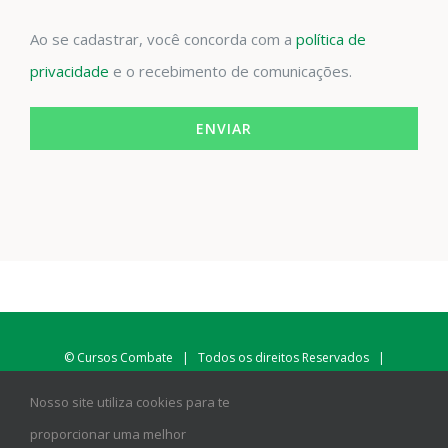
Ao se cadastrar, você concorda com a
política de
privacidade
e o recebimento de comunicações.
©
Cursos Combate
| Todos os direitos Reservados |
gustavo@cursoscombate.com.br
|
WhatsApp
Nosso site utiliza cookies para te
Endereço: Tv. Java, 86 - Sapucaia do Sul - RS
proporcionar uma melhor