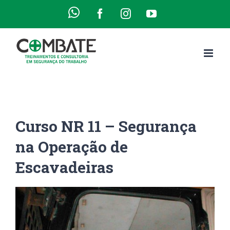
Ir
WhatsApp
Facebook
Instagram
YouTube
para
o
conteúdo
Curso NR 11 – Segurança
na Operação de
Escavadeiras