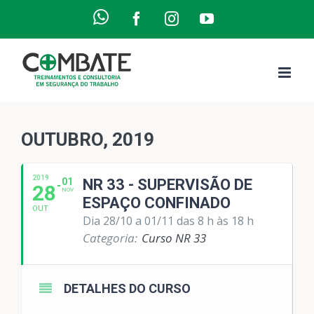
Ir
WhatsApp
Facebook
Instagram
YouTube
para
o
conteúdo
OUTUBRO, 2019
2019
01
NR 33 - SUPERVISÃO DE
28
NOV
ESPAÇO CONFINADO
OUT
Dia 28/10 a 01/11 das 8 h às 18 h
Categoria:
Curso NR 33
DETALHES DO CURSO