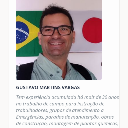
socorros;
Identificação dos espaços confinados;
Critérios de indicação e uso de
equipamentos para controle de riscos;
Conhecimentos sobre práticas seguras
em espaços confinados;
Legislação de segurança e saúde no
trabalho;
Programa de proteção respiratória;
Área classificada;
Operações de salvamento.
GUSTAVO MARTINS VARGAS
Carga Horária
Tem experiência acumulada há mais de 30 anos
no trabalho de campo para instrução de
Formação: 40 horas
trabalhadores, grupos de atendimento a
Reciclagem: 8 horas
Emergências, paradas de manutenção, obras
de construção, montagem de plantas químicas,