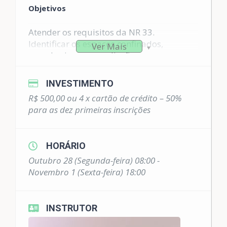
Objetivos
Atender os requisitos da NR 33.
Identificar os espaços confinados,
Ver Mais
reconhecimento, avaliação,
monitoramento e controle dos riscos
existentes.
INVESTIMENTO
R$ 500,00 ou 4 x cartão de crédito – 50%
Conteúdo Programático
para as dez primeiras inscrições
Definições;
Reconhecimento, avaliação e controle
HORÁRIO
de riscos;
Outubro 28 (Segunda-feira) 08:00 -
Funcionamento de equipamentos
Novembro 1 (Sexta-feira) 18:00
utilizados;
Procedimentos e utilização da
Permissão de Entrada e Trabalho; e
INSTRUTOR
Noções de resgate e primeiros